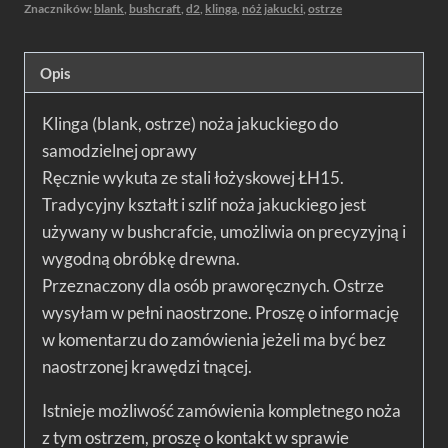
Znaczników:
blank
,
bushcraft
,
d2
,
klinga
,
nóż jakucki
,
ostrze
Opis
Klinga (blank, ostrze) noża jakuckiego do
samodzielnej oprawy
Ręcznie wykuta ze stali łożyskowej ŁH15.
Tradycyjny kształt i szlif noża jakuckiego jest
używany w bushcrafcie, umożliwia on precyzyjną i
wygodną obróbkę drewna.
Przeznaczony dla osób praworęcznych. Ostrze
wysyłam w pełni naostrzone. Proszę o informację
w komentarzu do zamówienia jeżeli ma być bez
naostrzonej krawędzi tnącej.
Istnieje możliwość zamówienia kompletnego noża
z tym ostrzem, proszę o kontakt w sprawie