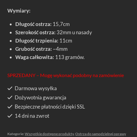
Wymiary:
Długość ostrza:
15,7cm
Szerokość ostrza:
32mm u nasady
Długość trzpienia:
11cm
Grubość ostrza:
~4mm
Waga całkowita:
113 gramów.
SPRZEDANY – Mogę wykonać podobny na zamówienie
Darmowa wysyłka
Dożywotnia gwarancja
Bezpieczne płatności dzięki SSL
14 dni na zwrot
Kategorie:
Wszystkie dostępne produkty
,
Ostrza do samodzielnej oprawy