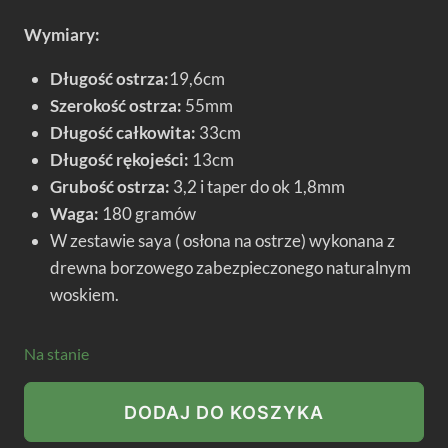
Wymiary:
Długość ostrza:
19,6cm
Szerokość ostrza:
55mm
Długość całkowita:
33cm
Długość rękojeści:
13cm
Grubość ostrza:
3,2 i taper do ok 1,8mm
Waga:
180 gramów
W zestawie saya ( osłona na ostrze) wykonana z
drewna borzowego zabezpieczonego naturalnym
woskiem.
Na stanie
ilość
DODAJ DO KOSZYKA
Nóż