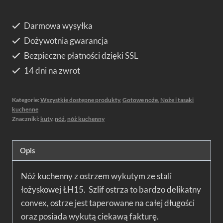
kuchenny
szefa
Darmowa wysyłka
-
Dożywotnia gwarancja
20cm
ŁH15
Bezpieczne płatności dzięki SSL
14 dni na zwrot
Kategorie:
Wszystkie dostępne produkty
,
Gotowe noże
,
Noże i tasaki
kuchenne
Znaczniki:
kuty
,
nóż
,
nóż kuchenny
Opis
Nóż kuchenny z ostrzem wykutym ze stali
łożyskowej ŁH15. Szlif ostrza to bardzo delikatny
convex, ostrze jest taperowane na całej długości
oraz posiada wykutą ciekawą fakturę.