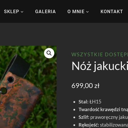
SKLEP
GALERIA
O MNIE
KONTAKT
WSZYSTKIE DOSTĘ
Nóż jakuck
699,00
zł
Stal:
ŁH15
Twardość krawędzi tną
Szlif:
praworęczny jakuck
Rękojeść:
stabilizowan