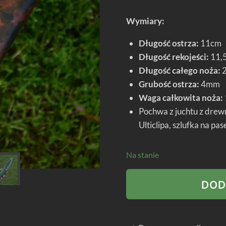
Wymiary:
Długość ostrza:
11cm
Długość rekojeści:
11,
Długość całego noża:
2
Grubość ostrza:
4mm
Waga całkowita noża:
Pochwa z juchtu z drew
Ulticlipa, szlufka na pa
Na stanie
ilość
DOD
Nóż
jakucki
ŁH15