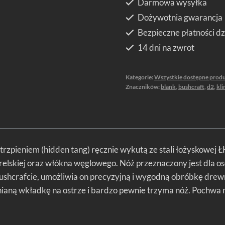
Darmowa wysyłka
-
Dożywotnia gwarancja
11cm
Bezpieczne płatności dz
14 dni na zwrot
Kategorie:
Wszystkie dostępne prod
Znaczników:
blank
,
bushcraft
,
d2
,
kli
m trzpieniem (hidden tang) ręcznie wykutą ze stali łożyskowej 
arelskiej oraz włókna węglowego. Nóż przeznaczony jest dla 
w bushcrafcie, umożliwia on precyzyjną i wygodną obróbkę drew
ną wkładkę na ostrze i bardzo pewnie trzyma nóż. Pochwa ma 