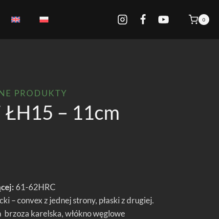
0
PNE PRODUKTY
i ŁH15 – 11cm
cej:
61-62HRC
i – convex z jednej strony, płaski z drugiej.
a brzoza karelska, włókno węglowe