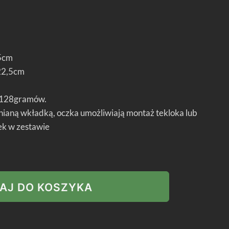
5cm
2,5cm
128gramów.
nianą wkładką, oczka umożliwiają montaż tekloka lub
sek w zestawie
AJ DO KOSZYKA