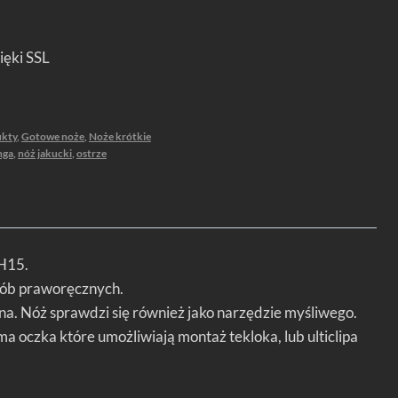
ięki SSL
ukty
,
Gotowe noże
,
Noże krótkie
nga
,
nóż jakucki
,
ostrze
ŁH15.
osób praworęcznych.
na. Nóż sprawdzi się również jako narzędzie myśliwego.
oczka które umożliwiają montaż tekloka, lub ulticlipa