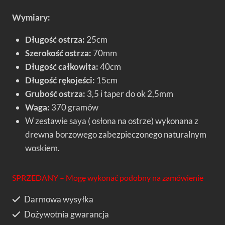
Wymiary:
Długość ostrza:
25cm
Szerokość ostrza:
70mm
Długość całkowita:
40cm
Długość rękojeści:
15cm
Grubość ostrza:
3,5 i taper do ok 2,5mm
Waga:
370 gramów
W zestawie saya ( osłona na ostrze) wykonana z
drewna borzowego zabezpieczonego naturalnym
woskiem.
SPRZEDANY – Mogę wykonać podobny na zamówienie
Darmowa wysyłka
Dożywotnia gwarancja