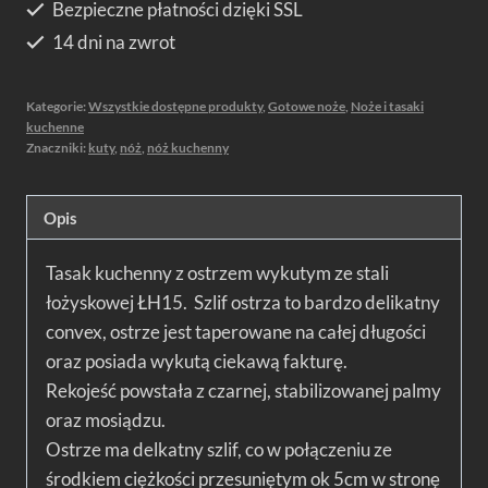
Bezpieczne płatności dzięki SSL
14 dni na zwrot
Kategorie:
Wszystkie dostępne produkty
,
Gotowe noże
,
Noże i tasaki
kuchenne
Znaczniki:
kuty
,
nóż
,
nóż kuchenny
Opis
Tasak kuchenny z ostrzem wykutym ze stali
łożyskowej ŁH15. Szlif ostrza to bardzo delikatny
convex, ostrze jest taperowane na całej długości
oraz posiada wykutą ciekawą fakturę.
Rekojeść powstała z czarnej, stabilizowanej palmy
oraz mosiądzu.
Ostrze ma delkatny szlif, co w połączeniu ze
środkiem ciężkości przesuniętym ok 5cm w stronę