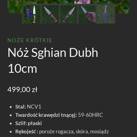
NOŻE KRÓTKIE
Nóż Sghian Dubh
10cm
499,00
zł
Stal:
NCV1
Twardość krawędzi tnącęj:
59-60HRC
Szlif: płaski
Rękojeść :
poroże rogacza, skóra, mosiądz