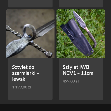
Sztylet do
Sztylet IWB
szermierki –
NCV1 – 11cm
lewak
499,00
zł
1 199,00
zł