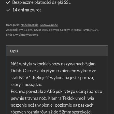
Bezpieczne płatności dzięki SSL
14 dni na zwrot
Kategorie:
Noże krótkie
,
Gotowe noże
Znaczników:
11 cm
,
122 g
,
ABS
,
convex
,
Czarny
,
Integral
,
IWB
,
NCV1
,
Skóra
,
włókno węglowe
Opis
Nóż w stylu szkockich noży nazywanych Sgian
Dubh. Ostrze z ukrytym trzpieniem wykuto ze
stali NCV1. Rękojeść wykonana jest z poroża,
skóry i mosiądzu.
Pochwa powstała z ABS pokrytego skórą i bardzo
pewnie trzyma nóż. Klamra Teklok umożliwia
noszenie noża w pionie i poziomie na paskach
róznych rozmiarów, aż do 52mm szerokości.