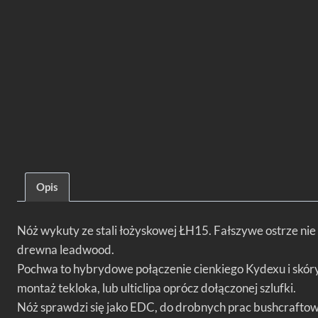
Opis
Nóż wykuty ze stali łożyskowej ŁH15. Fałszywe ostrze ni
drewna leadwood.
Pochwa to hybrydowe połączenie cienkiego Kydexu i skóry
montaż tekloka, lub ulticlipa oprócz dołączonej szlufki.
Nóż sprawdzi się jako EDC, do drobnych prac bushcraftow