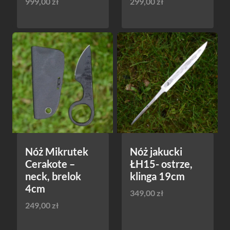
999,00
zł
299,00
zł
Nóż Mikrutek
Nóż jakucki
Cerakote –
ŁH15- ostrze,
neck, brelok
klinga 19cm
4cm
349,00
zł
249,00
zł