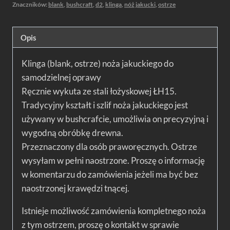
Znaczników:
blank
,
bushcraft
,
d2
,
klinga
,
nóż jakucki
,
ostrze
Opis
Klinga (blank, ostrze) noża jakuckiego do
samodzielnej oprawy
Ręcznie wykuta ze stali łożyskowej ŁH15.
Tradycyjny kształt i szlif noża jakuckiego jest
używany w bushcrafcie, umożliwia on precyzyjną i
wygodną obróbkę drewna.
Przeznaczony dla osób praworęcznych. Ostrze
wysyłam w pełni naostrzone. Proszę o informację
w komentarzu do zamówienia jeżeli ma być bez
naostrzonej krawędzi tnącej.
Istnieje możliwość zamówienia kompletnego noża
z tym ostrzem, proszę o kontakt w sprawie