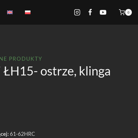
0
PNE PRODUKTY
 ŁH15- ostrze, klinga
cej:
61-62HRC