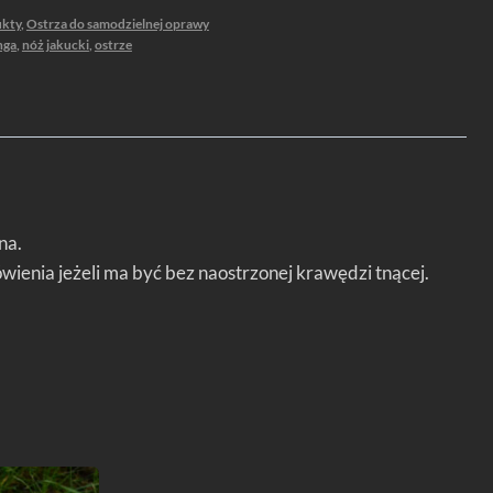
ukty
,
Ostrza do samodzielnej oprawy
nga
,
nóż jakucki
,
ostrze
na.
enia jeżeli ma być bez naostrzonej krawędzi tnącej.