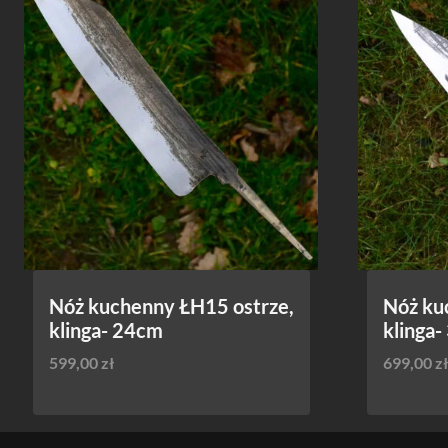
Nóż kuchenny ŁH15 ostrze,
Nóż ku
klinga- 24cm
klinga
599,00
zł
699,00
zł