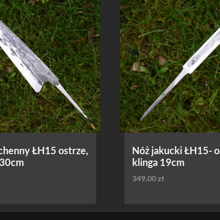
chenny ŁH15 ostrze,
Nóż jakucki ŁH15- o
- 30cm
klinga 19cm
349,00
zł