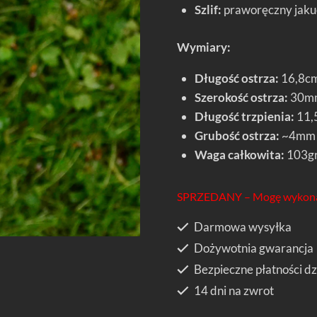
Szlif:
praworęczny jakuck
Wymiary:
Długość ostrza:
16,8c
Szerokość ostrza:
30mm
Długość trzpienia:
11,
Grubość ostrza:
~4mm
Waga całkowita:
103g
SPRZEDANY – Mogę wykona
Darmowa wysyłka
Dożywotnia gwarancja
Bezpieczne płatności dz
14 dni na zwrot