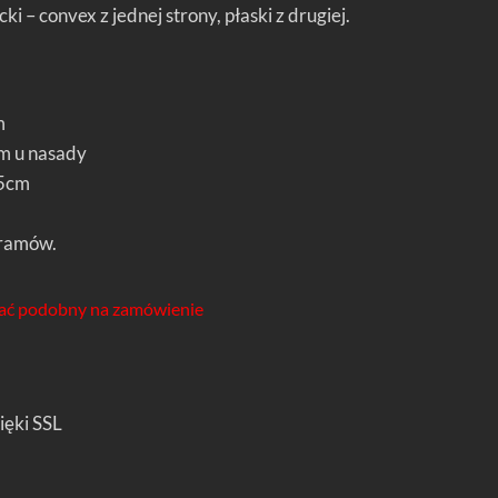
i – convex z jednej strony, płaski z drugiej.
m
 u nasady
5cm
ramów.
ć podobny na zamówienie
ięki SSL