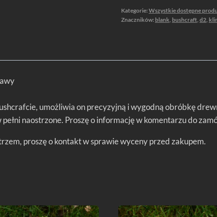
Kategorie:
Wszystkie dostępne prod
Znaczników:
blank
,
bushcraft
,
d2
,
kli
prawy
 bushcrafcie, umożliwia on precyzyjną i wygodną obróbkę drew
ełni naostrzone. Proszę o informację w komentarzu do zamówi
strzem, proszę o kontakt w sprawie wyceny przed zakupem.