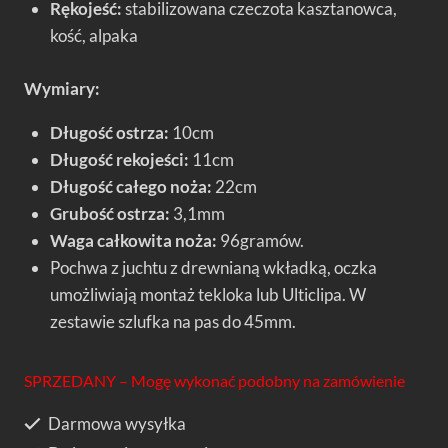
Rękojeść:
stabilizowana czeczota kasztanowca,
kość, alpaka
Wymiary:
Długość ostrza:
10cm
Długość rekojeści:
11cm
Długość całego noża:
22cm
Grubość ostrza:
3,1mm
Waga całkowita noża:
96gramów.
Pochwa z juchtu z drewnianą wkładką, oczka
umożliwiają montaż tekloka lub Ulticlipa. W
zestawie szlufka na pas do 45mm.
SPRZEDANY – Mogę wykonać podobny na zamówienie
Darmowa wysyłka