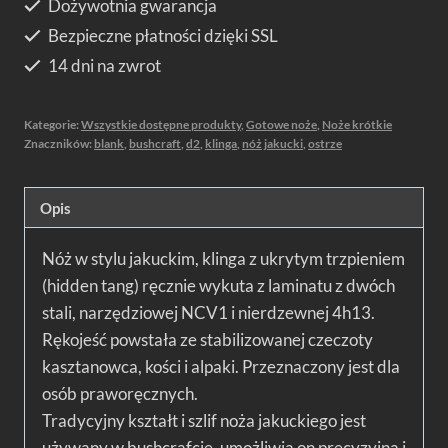
Dożywotnia gwarancja
Bezpieczne płatności dzięki SSL
14 dni na zwrot
Kategorie:
Wszystkie dostępne produkty
,
Gotowe noże
,
Noże krótkie
Znaczników:
blank
,
bushcraft
,
d2
,
klinga
,
nóż jakucki
,
ostrze
Opis
Nóż w stylu jakuckim, klinga z ukrytym trzpieniem
(hidden tang) ręcznie wykuta z laminatu z dwóch
stali, narzędziowej NCV1 i nierdzewnej 4h13.
Rękojeść powstała ze stabilizowanej czeczoty
kasztanowca, kości i alpaki. Przeznaczony jest dla
osób praworęcznych.
Tradycyjny kształt i szlif noża jakuckiego jest
używany w bushcrafcie, umożliwia on precyzyjną i