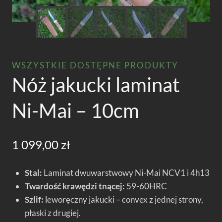
WSZYSTKIE DOSTĘPNE PRODUKTY
Nóż jakucki laminat
Ni-Mai – 10cm
1 099,00
zł
Stal:
Laminat dwuwarstwowy Ni-Mai NCV1 i 4h13
Twardość krawędzi tnącej:
59-60HRC
Szlif:
leworęczny jakucki – convex z jednej strony,
płaski z drugiej.