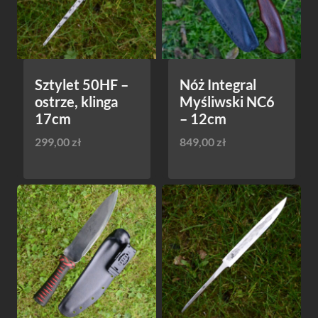
Sztylet 50HF –
Nóż Integral
ostrze, klinga
Myśliwski NC6
17cm
– 12cm
299,00
zł
849,00
zł