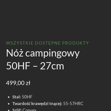
WSZYSTKIE DOSTĘPNE PRODUKTY
Nóż campingowy
50HF – 27cm
499,00
zł
Stal:
50HF
Twardość krawędzi tnącej:
55-57HRC
Szlif:
Convex