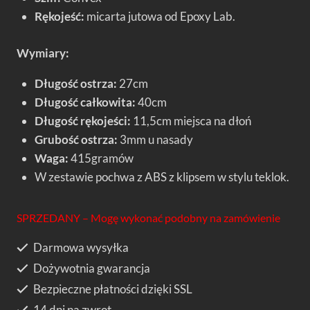
Rękojeść:
micarta jutowa od Epoxy Lab.
Wymiary:
Długość ostrza:
27cm
Długość całkowita:
40cm
Długość rękojeści:
11,5cm miejsca na dłoń
Grubość ostrza:
3mm u nasady
Waga:
415gramów
W zestawie pochwa z ABS z klipsem w stylu teklok.
SPRZEDANY – Mogę wykonać podobny na zamówienie
Darmowa wysyłka
Dożywotnia gwarancja
Bezpieczne płatności dzięki SSL
14 dni na zwrot