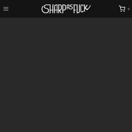
Przejdź
0
do
treści