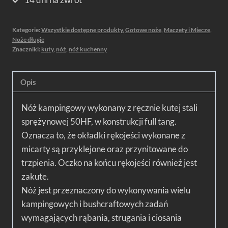
Kategorie:
Wszystkie dostępne produkty
,
Gotowe noże
,
Maczety i Miecze
,
Noże długie
Znaczniki:
kuty
,
nóż
,
nóż kuchenny
Opis
Nóż kampingowy wykonany z ręcznie kutej stali
sprężynowej 50HF, w konstrukcji full tang.
Oznacza to, że okładki rękojeści wykonane z
micarty są przyklejone oraz przynitowane do
trzpienia. Oczko na końcu rękojeści również jest
zakute.
Nóż jest przeznaczony do wykonywania wielu
kampingowych i bushcraftowych zadań
wymagających rąbania, strugania i ciosania