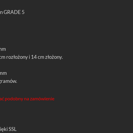
an GRADE 5
mm
m rozłożony i 14 cm złożony.
5mm
gramów.
ć podobny na zamówienie
ięki SSL