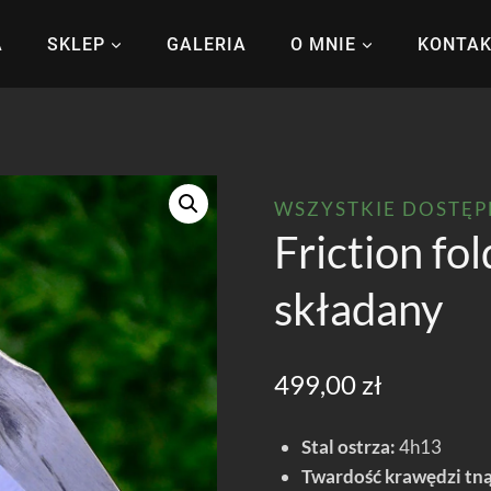
A
SKLEP
GALERIA
O MNIE
KONTA
WSZYSTKIE DOSTĘ
Friction fo
składany
499,00
zł
Stal ostrza:
4h13
Twardość krawędzi tną