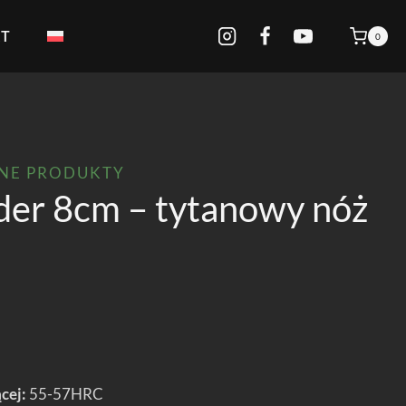
KT
0
PNE PRODUKTY
lder 8cm – tytanowy nóż
cej:
55-57HRC