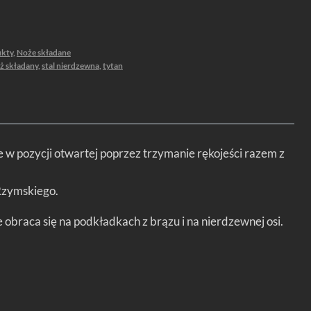
ukty
,
Noże składane
ż składany
,
stal nierdzewna
,
tytan
je w pozycji otwartej poprzez trzymanie rękojeści razem z
 Rzymskiego.
obraca się na podkładkach z brązu i na nierdzewnej osi.