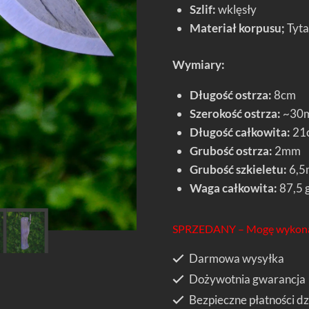
Szlif:
wklęsły
Materiał korpusu;
Tyt
Wymiary:
Długość ostrza:
8cm
Szerokość ostrza:
~30
Długość całkowita:
21c
Grubość ostrza:
2mm
Grubość szkieletu:
6,
Waga całkowita:
87,5 
SPRZEDANY – Mogę wykona
Darmowa wysyłka
Dożywotnia gwarancja
Bezpieczne płatności dz