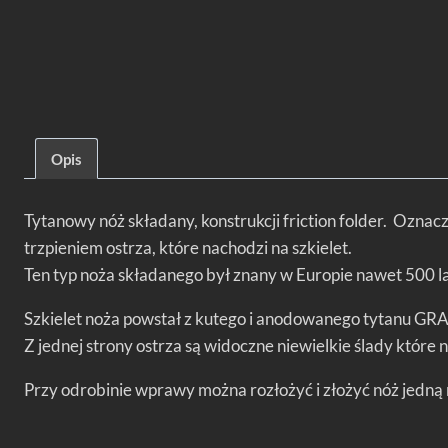
Opis
Tytanowy nóż składany, konstrukcji friction folder. Oznacz
trzpieniem ostrza, które nachodzi na szkielet.
Ten typ noża składanego był znany w Europie nawet 500 la
Szkielet noża powstał z kutego i anodowanego tytanu GRAD
Z jednej strony ostrza są widoczne niewielkie ślady które 
Przy odrobinie wprawy można rozłożyć i złożyć nóż jedną 