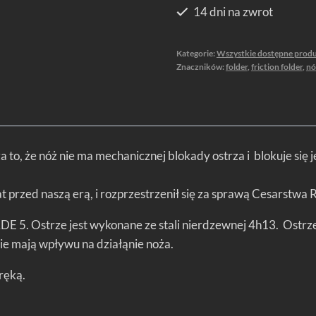
14 dni na zwrot
Kategorie:
Wszystkie dostępne prod
Znaczników:
folder
,
friction folder
,
nó
a to, że nóż nie ma mechanicznej blokady ostrza i blokuje się 
t przed naszą erą, i rozprzestrzenił się za sprawą Cesarstwa
E 5. Ostrze jest wykonane ze stali nierdzewnej 4h13. Ostrze 
nie mają wpływu na działąnie noża.
ręką.